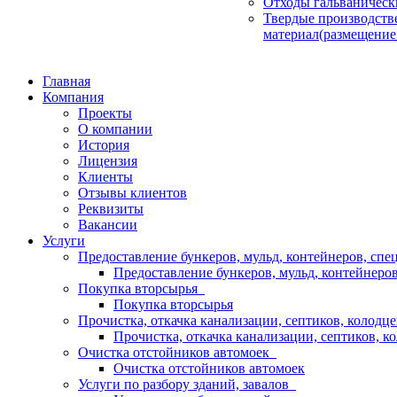
Отходы гальваническ
Твердые производств
материал(размещение
Главная
Компания
Проекты
О компании
История
Лицензия
Клиенты
Отзывы клиентов
Реквизиты
Вакансии
Услуги
Предоставление бункеров, мульд, контейнеров, сп
Предоставление бункеров, мульд, контейнеров
Покупка вторсырья
Покупка вторсырья
Прочистка, откачка канализации, септиков, колодц
Прочистка, откачка канализации, септиков, к
Очистка отстойников автомоек
Очистка отстойников автомоек
Услуги по разбору зданий, завалов