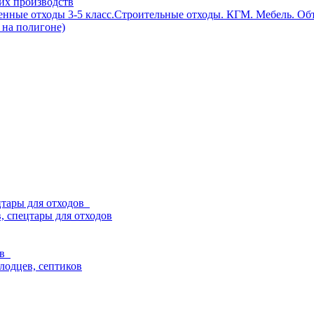
их производств
енные отходы 3-5 класс.Строительные отходы. КГМ. Мебель. О
 на полигоне)
ецтары для отходов
, спецтары для отходов
ев
олодцев, септиков