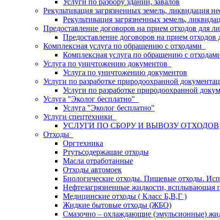
Услуги по разбору зданий, завалов
Рекультивация загрязненных земель, ликвидация 
Рекультивация загрязненных земель, ликвида
Предоставление договоров на прием отходов для л
Предоставление договоров на прием отходов 
Комплексная услуга по обращению с отходами
Комплексная услуга по обращению с отходам
Услуга по уничтожению документов
Услуга по уничтожению документов
Услуги по разработке природоохранной документа
Услуги по разработке природоохранной докум
Услуга "Эколог бесплатно"
Услуга "Эколог бесплатно"
Услуги спецтехники
УСЛУГИ ПО СБОРУ И ВЫВОЗУ ОТХОДОВ
Отходы
Оргтехника
Ртутьсодержащие отходы
Масла отработанные
Отходы автомоек
Биологические отходы. Пищевые отходы. Исп
Нефтезагрязненные жидкости, всплывающая п
Медицинские отходы ( Класс Б,В,Г )
Жидкие бытовые отходы (ЖБО)
Смазочно – охлаждающие (эмульсионные) жи