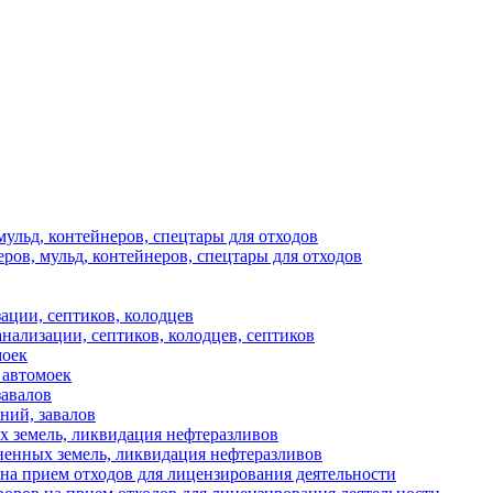
мульд, контейнеров, спецтары для отходов
ров, мульд, контейнеров, спецтары для отходов
ации, септиков, колодцев
анализации, септиков, колодцев, септиков
моек
 автомоек
завалов
аний, завалов
х земель, ликвидация нефтеразливов
ненных земель, ликвидация нефтеразливов
на прием отходов для лицензирования деятельности