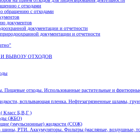
оров на прием отходов для лицензирования деятельности
ращению с отходами
по обращению с отходами
кументов
ию документов
одоохранной документации и отчетности
е природоохранной документации и отчетности
атно"
 И ВЫВОЗУ ОТХОДОВ
ходы
ы. Пищевые отходы. Использованные растительные и фритюрны
идкости, всплывающая пленка. Нефтезагрязненные шламы, грун
 Класс Б,В,Г )
оды (ЖБО)
ющие (эмульсионные) жидкости (СОЖ)
 шины, РТИ. Аккумуляторы. Фильтры (масляные, воздушные, то