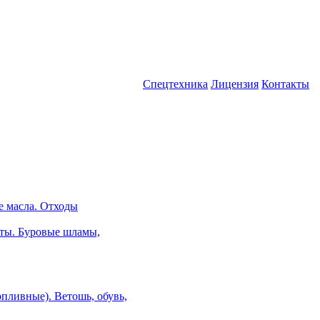
Спецтехника
Лицензия
Контакты
е масла. Отходы
ты. Буровые шламы,
пливные). Ветошь, обувь,