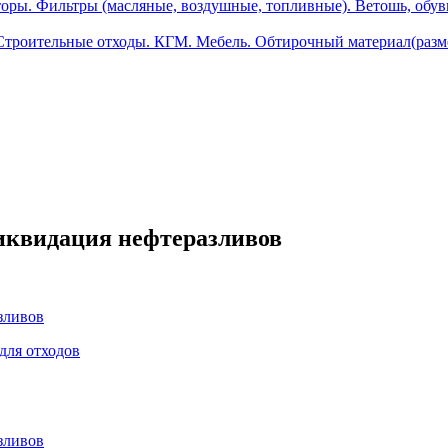
ры. Фильтры (масляные, воздушные, топливные). Ветошь, обувь
.Строительные отходы. КГМ. Мебель. Обтирочный материал(разм
ликвидация нефтеразливов
зливов
для отходов
зливов