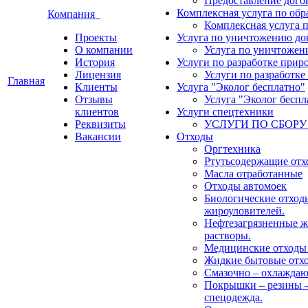
Предоставление догов
Комплексная услуга по об
Компания
Комплексная услуга 
Проекты
Услуга по уничтожению до
О компании
Услуга по уничтожен
История
Услуги по разработке прир
Лицензия
Услуги по разработк
Главная
Клиенты
Услуга "Эколог бесплатно"
Отзывы
Услуга "Эколог беспл
клиентов
Услуги спецтехники
Реквизиты
УСЛУГИ ПО СБОРУ
Вакансии
Отходы
Оргтехника
Ртутьсодержащие от
Масла отработанные
Отходы автомоек
Биологические отход
жироуловителей.
Нефтезагрязненные ж
растворы.
Медицинские отходы (
Жидкие бытовые отх
Смазочно – охлажда
Покрышки – резины –
спецодежда.