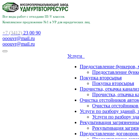
Все виды работ с отходами III-V классов.
Комплексное предложение №1 в УР для юридических лиц.
+7 (3412)
23 00 90
ooouvr@mail.ru
ooouvr@mail.ru
Услуги
Предоставление бункеров, 
Предоставление бунке
Покупка вторсырья
Покупка вторсырья
Прочистка, откачка канализ
Прочистка, откачка к
Очистка отстойников авто
Очистка отстойников
Услуги по разбору зданий, 
Услуги по разбору зд
Рекультивация загрязненны
Рекультивация загряз
Предоставление договоров 