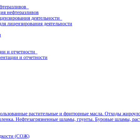
нефтеразливов
ция нефтеразливов
ицензирования деятельности
для лицензирования деятельности
и
ции и отчетности
ентации и отчетности
ользованные растительные и фритюрные масла. Отходы жироуло
ленка. Нефтезагрязненные шламы, грунты. Буровые шламы, рас
дкости (СОЖ)