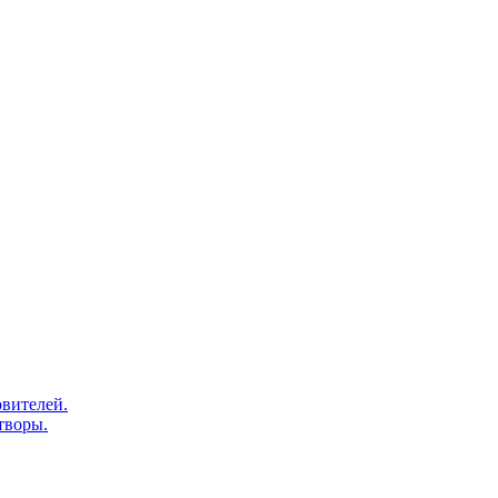
вителей.
творы.