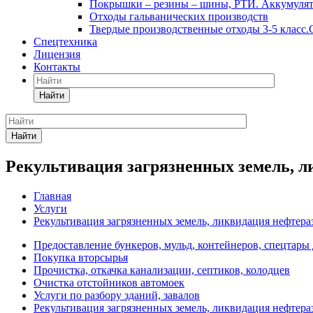
Покрышки – резины – шины, РТИ. Аккумулято
Отходы гальванических производств
Твердые производственные отходы 3-5 класс
Спецтехника
Лицензия
Контакты
Найти
Найти
Рекультивация загрязненных земель, 
Главная
Услуги
Рекультивация загрязненных земель, ликвидация нефтера
Предоставление бункеров, мульд, контейнеров, спецтары 
Покупка вторсырья
Прочистка, откачка канализации, септиков, колодцев
Очистка отстойников автомоек
Услуги по разбору зданий, завалов
Рекультивация загрязненных земель, ликвидация нефтера