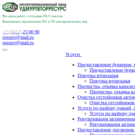
Все виды работ с отходами III-V классов.
Комплексное предложение №1 в УР для юридических лиц.
+7 (3412)
23 00 90
ooouvr@mail.ru
ooouvr@mail.ru
Услуги
Предоставление бункеров, 
Предоставление бунке
Покупка вторсырья
Покупка вторсырья
Прочистка, откачка канализ
Прочистка, откачка к
Очистка отстойников авто
Очистка отстойников
Услуги по разбору зданий, 
Услуги по разбору зд
Рекультивация загрязненны
Рекультивация загряз
Предоставление договоров 