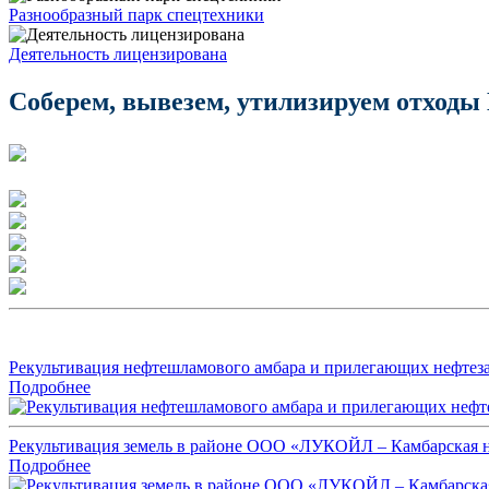
Разнообразный парк спецтехники
Деятельность лицензирована
Соберем, вывезем, утилизируем отходы
Рекультивация нефтешламового амбара и прилегающих нефте
Подробнее
Рекультивация земель в районе ООО «ЛУКОЙЛ – Камбарская н
Подробнее