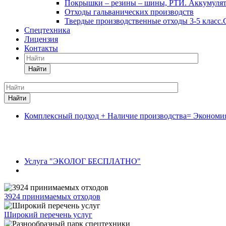
Покрышки – резины – шины, РТИ. Аккумулято
Отходы гальванических производств
Твердые производственные отходы 3-5 класс
Спецтехника
Лицензия
Контакты
Найти
Найти
Комплексный подход + Наличие производства= Экономия
-
Широкий выбор спецтехники по вывозу отход
- Собственные производства по утилизации, о
- Штат экологов по разработке природоохранно
Услуга "ЭКОЛОГ БЕСПЛАТНО"
3924 принимаемых отходов
Широкий перечень услуг