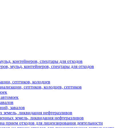
мульд, контейнеров, спецтары для отходов
ров, мульд, контейнеров, спецтары для отходов
ации, септиков, колодцев
анализации, септиков, колодцев, септиков
моек
 автомоек
завалов
аний, завалов
х земель, ликвидация нефтеразливов
ненных земель, ликвидация нефтеразливов
на прием отходов для лицензирования деятельности