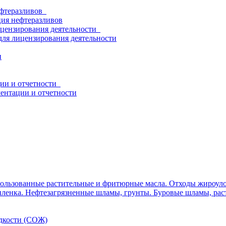
нефтеразливов
ция нефтеразливов
ицензирования деятельности
для лицензирования деятельности
и
ции и отчетности
ентации и отчетности
ользованные растительные и фритюрные масла. Отходы жироуло
ленка. Нефтезагрязненные шламы, грунты. Буровые шламы, рас
дкости (СОЖ)