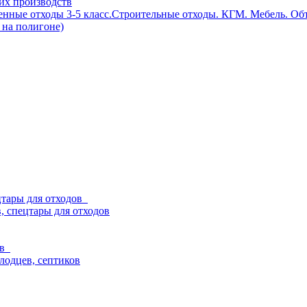
их производств
енные отходы 3-5 класс.Строительные отходы. КГМ. Мебель. О
 на полигоне)
ецтары для отходов
, спецтары для отходов
ев
олодцев, септиков