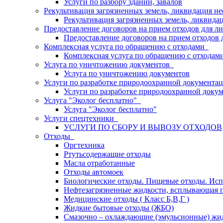
Услуги по разбору зданий, завалов
Рекультивация загрязненных земель, ликвидация 
Рекультивация загрязненных земель, ликвида
Предоставление договоров на прием отходов для л
Предоставление договоров на прием отходов 
Комплексная услуга по обращению с отходами
Комплексная услуга по обращению с отходам
Услуга по уничтожению документов
Услуга по уничтожению документов
Услуги по разработке природоохранной документа
Услуги по разработке природоохранной докум
Услуга "Эколог бесплатно"
Услуга "Эколог бесплатно"
Услуги спецтехники
УСЛУГИ ПО СБОРУ И ВЫВОЗУ ОТХОДОВ
Отходы
Оргтехника
Ртутьсодержащие отходы
Масла отработанные
Отходы автомоек
Биологические отходы. Пищевые отходы. Исп
Нефтезагрязненные жидкости, всплывающая п
Медицинские отходы ( Класс Б,В,Г )
Жидкие бытовые отходы (ЖБО)
Смазочно – охлаждающие (эмульсионные) жи