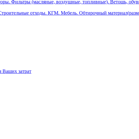
ры. Фильтры (масляные, воздушные, топливные). Ветошь, обувь
.Строительные отходы. КГМ. Мебель. Обтирочный материал(разм
 Ваших затрат
ов
безвреживанию отходов
й документации