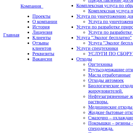
Предоставление догов
Комплексная услуга по об
Компания
Комплексная услуга 
Проекты
Услуга по уничтожению до
О компании
Услуга по уничтожен
История
Услуги по разработке прир
Лицензия
Услуги по разработк
Главная
Клиенты
Услуга "Эколог бесплатно"
Отзывы
Услуга "Эколог беспл
клиентов
Услуги спецтехники
Реквизиты
УСЛУГИ ПО СБОРУ
Вакансии
Отходы
Оргтехника
Ртутьсодержащие от
Масла отработанные
Отходы автомоек
Биологические отход
жироуловителей.
Нефтезагрязненные ж
растворы.
Медицинские отходы (
Жидкие бытовые отх
Смазочно – охлажда
Покрышки – резины –
спецодежда.