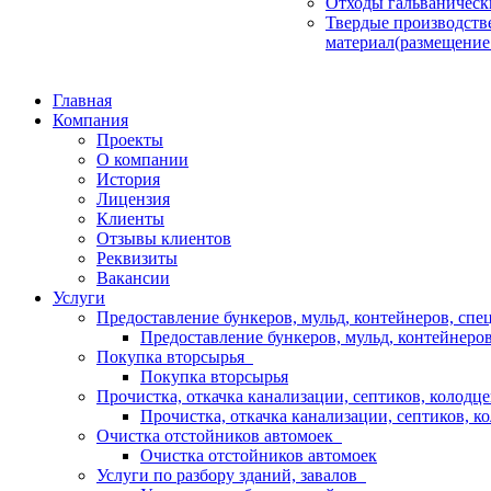
Отходы гальваническ
Твердые производств
материал(размещение
Главная
Компания
Проекты
О компании
История
Лицензия
Клиенты
Отзывы клиентов
Реквизиты
Вакансии
Услуги
Предоставление бункеров, мульд, контейнеров, сп
Предоставление бункеров, мульд, контейнеров
Покупка вторсырья
Покупка вторсырья
Прочистка, откачка канализации, септиков, колодц
Прочистка, откачка канализации, септиков, к
Очистка отстойников автомоек
Очистка отстойников автомоек
Услуги по разбору зданий, завалов