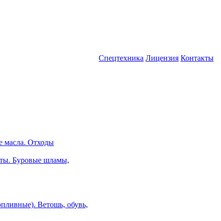
Спецтехника
Лицензия
Контакты
е масла. Отходы
ты. Буровые шламы,
пливные). Ветошь, обувь,