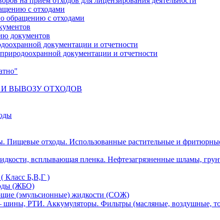
оров на прием отходов для лицензирования деятельности
ращению с отходами
по обращению с отходами
кументов
ию документов
одоохранной документации и отчетности
е природоохранной документации и отчетности
атно"
 И ВЫВОЗУ ОТХОДОВ
ходы
ы. Пищевые отходы. Использованные растительные и фритюрны
идкости, всплывающая пленка. Нефтезагрязненные шламы, грун
 Класс Б,В,Г )
оды (ЖБО)
ющие (эмульсионные) жидкости (СОЖ)
 шины, РТИ. Аккумуляторы. Фильтры (масляные, воздушные, то