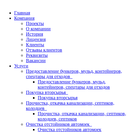
Главная
Компания
Проекты
О компании
История
Лицензия
Клиенты
Отзывы клиентов
Реквизиты
Вакансии
Услуги
Предоставление бункеров, мульд, контейнеров,
спецтары для отходов
Предоставление бункеров, мульд,
контейнеров, спецтары для отходов
Покупка вторсырья
Покупка вторсырья
Прочистка, откачка канализации, септиков,
колодцев
Прочистка, откачка канализации, септиков,
колодцев, септиков
Очистка отстойников автомоек
Очистка отстойников автомоек