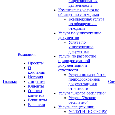
лицензирования
деятельности
Комплексная услуга по
обращению с отходами
Комплексная услуга
по обращению с
отходами
Услуга по уничтожению
документов
Услуга по
уничтожению
документов
Компания
Услуги по разработке
природоохранной
Проекты
документации и
О
отчетности
компании
Услуги по разработке
История
природоохранной
Главная
Лицензия
Спе
документации и
Клиенты
отчетности
Отзывы
Услуга "Эколог бесплатно"
клиентов
Услуга "Эколог
Реквизиты
бесплатно"
Вакансии
Услуги спецтехники
УСЛУГИ ПО СБОРУ