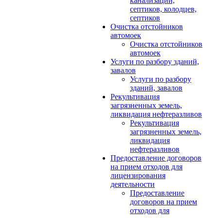
канализации,
септиков, колодцев,
септиков
Очистка отстойников
автомоек
Очистка отстойников
автомоек
Услуги по разбору зданий,
завалов
Услуги по разбору
зданий, завалов
Рекультивация
загрязненных земель,
ликвидация нефтеразливов
Рекультивация
загрязненных земель,
ликвидация
нефтеразливов
Предоставление договоров
на прием отходов для
лицензирования
деятельности
Предоставление
договоров на прием
отходов для