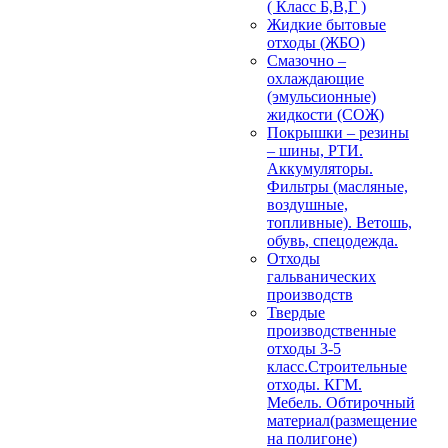
( Класс Б,В,Г )
Жидкие бытовые
отходы (ЖБО)
Смазочно –
охлаждающие
(эмульсионные)
жидкости (СОЖ)
Покрышки – резины
– шины, РТИ.
Аккумуляторы.
Фильтры (масляные,
воздушные,
топливные). Ветошь,
обувь, спецодежда.
Отходы
гальванических
производств
Твердые
производственные
отходы 3-5
класс.Строительные
отходы. КГМ.
Мебель. Обтирочный
материал(размещение
на полигоне)