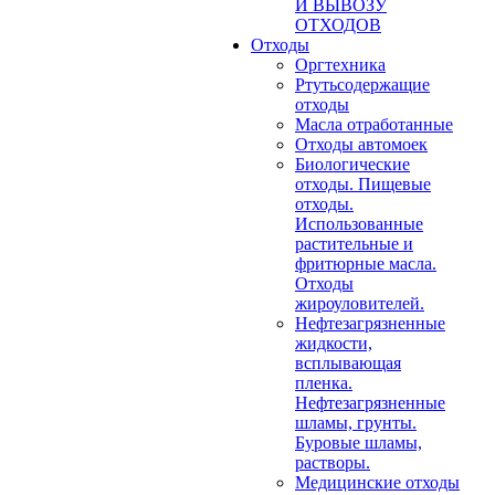
И ВЫВОЗУ
ОТХОДОВ
Отходы
Оргтехника
Ртутьсодержащие
отходы
Масла отработанные
Отходы автомоек
Биологические
отходы. Пищевые
отходы.
Использованные
растительные и
фритюрные масла.
Отходы
жироуловителей.
Нефтезагрязненные
жидкости,
всплывающая
пленка.
Нефтезагрязненные
шламы, грунты.
Буровые шламы,
растворы.
Медицинские отходы