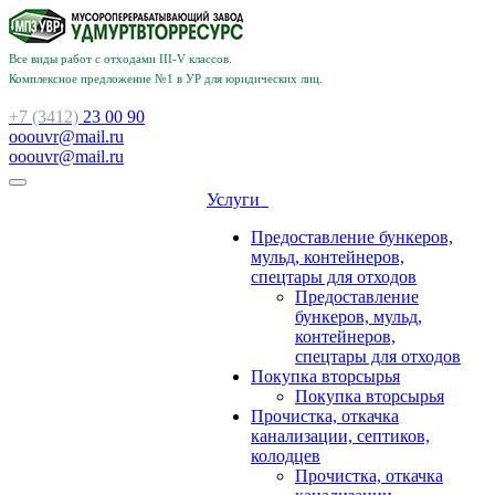
Все виды работ с отходами III-V классов.
Комплексное предложение №1 в УР для юридических лиц.
+7 (3412)
23 00 90
ooouvr@mail.ru
ooouvr@mail.ru
Услуги
Предоставление бункеров,
мульд, контейнеров,
спецтары для отходов
Предоставление
бункеров, мульд,
контейнеров,
спецтары для отходов
Покупка вторсырья
Покупка вторсырья
Прочистка, откачка
канализации, септиков,
колодцев
Прочистка, откачка