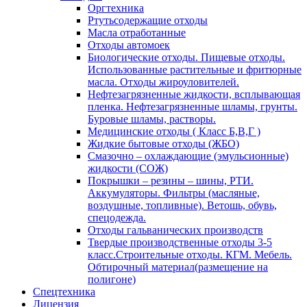
Оргтехника
Ртутьсодержащие отходы
Масла отработанные
Отходы автомоек
Биологические отходы. Пищевые отходы.
Использованные растительные и фритюрные
масла. Отходы жироуловителей.
Нефтезагрязненные жидкости, всплывающая
пленка. Нефтезагрязненные шламы, грунты.
Буровые шламы, растворы.
Медицинские отходы ( Класс Б,В,Г )
Жидкие бытовые отходы (ЖБО)
Смазочно – охлаждающие (эмульсионные)
жидкости (СОЖ)
Покрышки – резины – шины, РТИ.
Аккумуляторы. Фильтры (масляные,
воздушные, топливные). Ветошь, обувь,
спецодежда.
Отходы гальванических производств
Твердые производственные отходы 3-5
класс.Строительные отходы. КГМ. Мебель.
Обтирочный материал(размещение на
полигоне)
Спецтехника
Лицензия