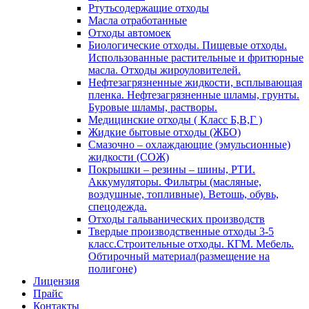
Ртутьсодержащие отходы
Масла отработанные
Отходы автомоек
Биологические отходы. Пищевые отходы.
Использованные растительные и фритюрные
масла. Отходы жироуловителей.
Нефтезагрязненные жидкости, всплывающая
пленка. Нефтезагрязненные шламы, грунты.
Буровые шламы, растворы.
Медицинские отходы ( Класс Б,В,Г )
Жидкие бытовые отходы (ЖБО)
Смазочно – охлаждающие (эмульсионные)
жидкости (СОЖ)
Покрышки – резины – шины, РТИ.
Аккумуляторы. Фильтры (масляные,
воздушные, топливные). Ветошь, обувь,
спецодежда.
Отходы гальванических производств
Твердые производственные отходы 3-5
класс.Строительные отходы. КГМ. Мебель.
Обтирочный материал(размещение на
полигоне)
Лицензия
Прайс
Контакты