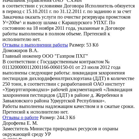
Начальник управления ОАО "СХМН"
в соответствии с условиями Договора Исполнитель обязуется
в период с 15.10.2011 г. по 31.12.2011 г. по заданию и за счет
Заказчика оказать услуги по очистке резервуара промстоков
У=200м^ и вывозу шлама с Карашурского УПХГ. По
состоянию на 18 ноября 2011 года, указанные в Договоре
работы выполнены в полном объеме. Претензий к
исполнителю нет.
Отзывы о выполнении работы
Размер: 53 Кб
Доможиров В.А.
Главный инженер ООО "Газпром ПХГ"
В соответствии с Государственным контрактом №
0113200000112001166-0060150-01 от 23 июля 2012 года
выполнены следующие работы: ликвидация захоронения
пестицидов дихлордифенилтрихлорэтана (ДДТ) в количестве
250 тонн, в соответствии с разработанной ОАО институт
«Удмуртгипроводхоз» рабочей документацией «Ликвидация
захоронения пестицидов (ДДТ) в районе д. Жеребенки в
Завьяловского района Удмуртской Республики».
Работы выполнены надлежащим качеством и в сжатые сроки.
Претензий к исполнителю нет.
Отзывы о работе
Размер: 244.3 Кб
Дорофеева Е. М.
Заместитель Министра природных ресурсов и охраны
окружающей среду УР