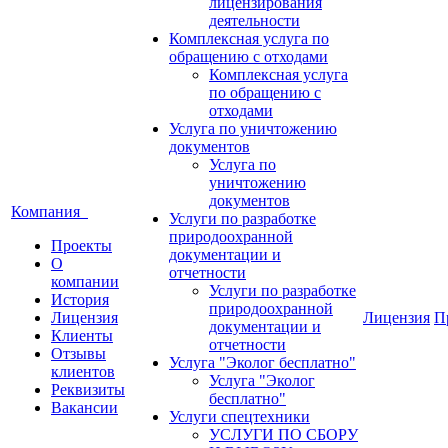
лицензирования
деятельности
Комплексная услуга по
обращению с отходами
Комплексная услуга
по обращению с
отходами
Услуга по уничтожению
документов
Услуга по
уничтожению
документов
Компания
Услуги по разработке
природоохранной
Проекты
документации и
О
отчетности
компании
Услуги по разработке
История
природоохранной
Лицензия
Лицензия
П
документации и
Клиенты
отчетности
Отзывы
Услуга "Эколог бесплатно"
клиентов
Услуга "Эколог
Реквизиты
бесплатно"
Вакансии
Услуги спецтехники
УСЛУГИ ПО СБОРУ