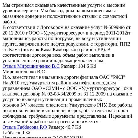
Мы стремимся оказывать качественные услуги с высоким
уровнем сервиса. Мы благодарны нашим клиентам за
оказанное доверие и положительные отзывы о совместной
работе.
В соответствии с Договором на оказание услуг №5699ню от
20.12.2010 г,ООО «Удмуртвторресурс» в период 2011-2012гг
выполнялись работы по погрузке, вывозу и утилизации
грунта, загрязненного нефтепродуктами, с территории ППВ
ст. Кама (поселок Кама Камбарского района УР). В
соответствии договора весь объем работ выполнен в
установленные сроки и надлежащим качеством.
Отзыв Мирошниченко В.С
Размер: 184.6 Кб
Мирошниченко В.С.
И.о. заместителя начальника дороги филиала ОАО "РЖД"
На 2010 год Удмуртским районным нефтепроводным
управлением ОАО «СЗМН» с ООО «Удмуртвторресурс» был
заключен договор № 02-08-34/2009 от 31.12.2009 на оказание
услуг по вывозу и утилизации промышленных
отходов I-V классов опасности Удмуртского РНУ. Все работы
по договору были выполнены в срок, обязательства сторон
соблюдены, требуемые документы представлены. Нареканий
и замечаний к работе контрагента не имеется.
Отзыв Габбасова Р.Ф
Размер: 46.7 Кб
Габбасов Р.Ф.