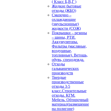
( Класс Б,В,Г )
Жидкие бытовые
отходы (ЖБО)
Смазочно –
охлаждающие
(эмульсионные)
жидкости (СОЖ)
Покрышки – резины
– шины, РТИ.
Аккумуляторы.
Фильтры (масляные,
воздушные,
топливные). Ветошь,
обувь, спецодежда.
Отходы
гальванических
производств
Твердые
производственные
отходы 3-5
класс.Строительные
отходы. КГМ.
Мебель. Обтирочный
материал(размещение
на полигоне)