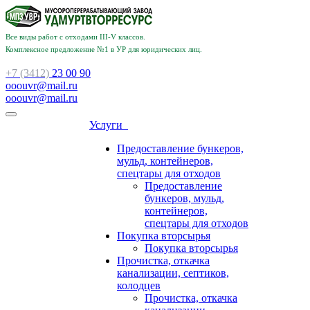
Все виды работ с отходами III-V классов.
Комплексное предложение №1 в УР для юридических лиц.
+7 (3412)
23 00 90
ooouvr@mail.ru
ooouvr@mail.ru
Услуги
Предоставление бункеров,
мульд, контейнеров,
спецтары для отходов
Предоставление
бункеров, мульд,
контейнеров,
спецтары для отходов
Покупка вторсырья
Покупка вторсырья
Прочистка, откачка
канализации, септиков,
колодцев
Прочистка, откачка