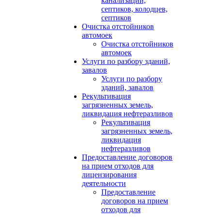
канализации,
септиков, колодцев,
септиков
Очистка отстойников
автомоек
Очистка отстойников
автомоек
Услуги по разбору зданий,
завалов
Услуги по разбору
зданий, завалов
Рекультивация
загрязненных земель,
ликвидация нефтеразливов
Рекультивация
загрязненных земель,
ликвидация
нефтеразливов
Предоставление договоров
на прием отходов для
лицензирования
деятельности
Предоставление
договоров на прием
отходов для