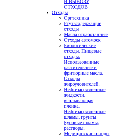
И ВЫВОЗУ
ОТХОДОВ
Отходы
Оргтехника
Ртутьсодержащие
отходы
Масла отработанные
Отходы автомоек
Биологические
отходы. Пищевые
отходы.
Использованные
растительные и
фритюрные масла.
Отходы
жироуловителей.
Нефтезагрязненные
жидкости,
всплывающая
пленка.
Нефтезагрязненные
шламы, грунты.
Буровые шламы,
растворы.
Медицинские отходы